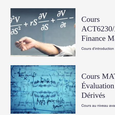
utilisés dans la rés
pratiques du milieu..
Cours
ACT6230/
Finance M
Cours d’introduction 
mathématique de niv
but de ce cours est
perspective large de 
Cours MA
Évaluation
Dérivés
Cours au niveau ava
mathématique. On ét