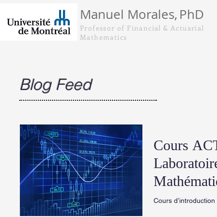
Manuel Morales,
PhD
Professor of Financial & Actuarial
Mathematics
Blog Feed
Cours AC
Laboratoir
Mathémati
Financière
Cours d’introduction
mathématiques et sta